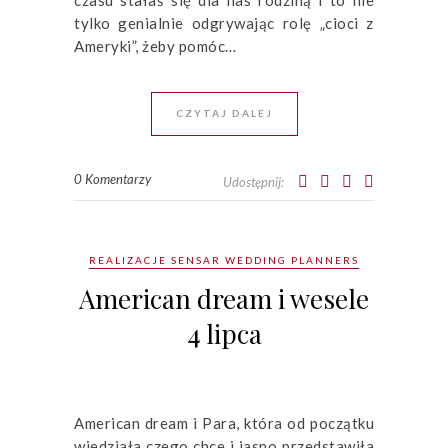
czasu stałaś się dla nas rodziną i to nie
tylko genialnie odgrywając rolę „cioci z
Ameryki”, żeby pomóc…
CZYTAJ DALEJ
0 Komentarzy
Udostępnij:
REALIZACJE SENSAR WEDDING PLANNERS
American dream i wesele
4 lipca
American dream i Para, która od początku
wiedziała czego chce i jasno przedstawiła