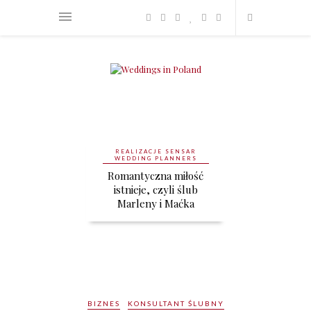
PANNA MŁODA
STYL WESELA
Styl ślubu i wesela
BIZNES
KONSULTANT ŚLUBNY