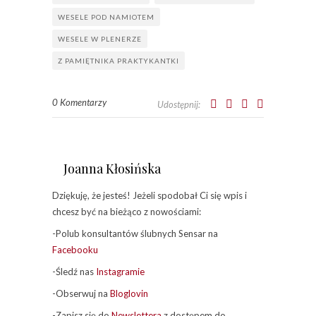
WESELE POD NAMIOTEM
WESELE W PLENERZE
Z PAMIĘTNIKA PRAKTYKANTKI
0 Komentarzy
Udostępnij:
Joanna Kłosińska
Dziękuję, że jesteś! Jeżeli spodobał Ci się wpis i
chcesz być na bieżąco z nowościami:
-Polub konsultantów ślubnych Sensar na
Facebooku
-Śledź nas
Instagramie
-Obserwuj na
Bloglovin
-Zapisz się do
Newslettera
z dostępem do