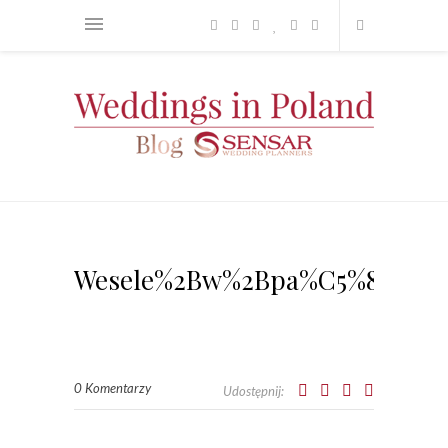
Wesele%2Bw%2Bpa%C5%82acu_S
0 Komentarzy
Udostępnij: