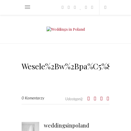
Wesele%2Bw%2Bpa%C5%82acu_S
0 Komentarzy
Udostępnij:
weddingsinpoland