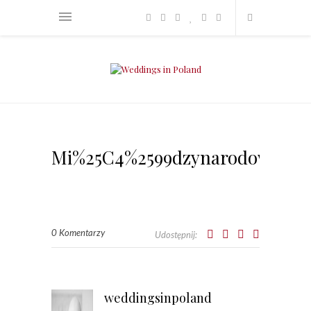
Mi%25C4%2599dzynarodowe%2B
0 Komentarzy
Udostępnij:
weddingsinpoland