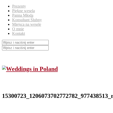
Prezenty
Piękne wesela
Panna Młoda
Konsultant Ślubny
Miejsca na wesele
O mnie
Kontakt
15300723_1206073702772782_977438513_