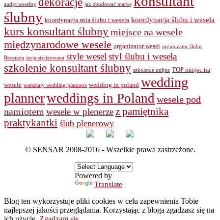
konsultant
dekoracje
audyt weselny
jak zbudować markę
ślubny
koordynacja ślubu i wesela
koordynacja snia ślubu i wesela
kurs konsultant ślubny
miejsce na wesele
międzynarodowe wesele
organizator wesel
organizator ślubu
style wesel
styl ślubu i wesela
Recenzja
sesja stylizowana
szkolenie konsultant ślubny
TOP miejsc na
szkolenie unijne
wedding
wesele
wedding in poland
warsztaty wedding plannera
planner
weddings in Poland
wesele pod
namiotem
z pamiętnika
wesele w plenerze
praktykantki
ślub plenerowy
© SENSAR 2008-2016 - Wszelkie prawa zastrzeżone.
Powered by
Translate
Blog ten wykorzystuje pliki cookies w celu zapewnienia Tobie
najlepszej jakości przeglądania. Korzystając z bloga zgadzasz się na
ich użycie.
Zgadzam się