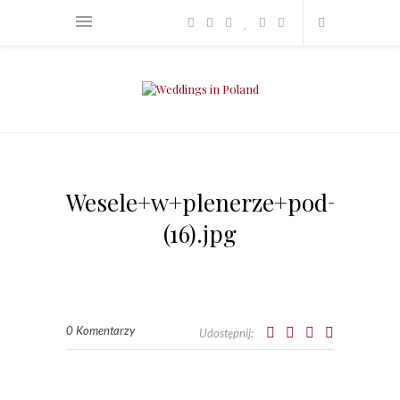
Wesele+w+plenerze+pod+nami
(16).jpg
0 Komentarzy
Udostępnij: