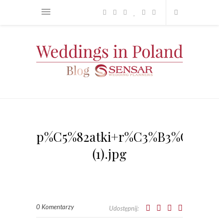
p%C5%82atki+r%C3%B3%C5%BC
(1).jpg
0 Komentarzy
Udostępnij: