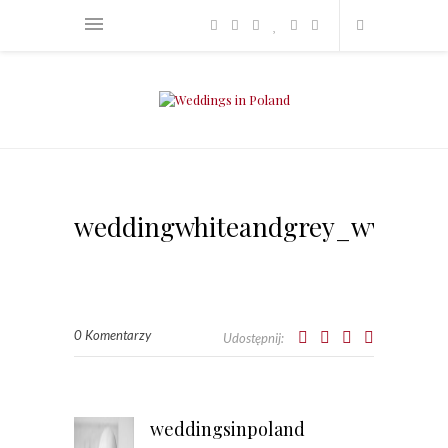
weddingwhiteandgrey_www.sen
0 Komentarzy
Udostępnij:
weddingsinpoland