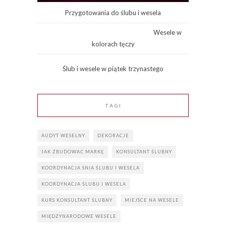
Przygotowania do ślubu i wesela
Wesele w
kolorach tęczy
Ślub i wesele w piątek trzynastego
TAGI
AUDYT WESELNY
DEKORACJE
JAK ZBUDOWAĆ MARKĘ
KONSULTANT ŚLUBNY
KOORDYNACJA SNIA ŚLUBU I WESELA
KOORDYNACJA ŚLUBU I WESELA
KURS KONSULTANT ŚLUBNY
MIEJSCE NA WESELE
MIĘDZYNARODOWE WESELE