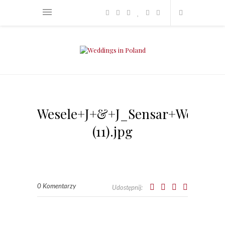
Wesele+J+&+J_Sensar+Wedding
(11).jpg
0 Komentarzy
Udostępnij: