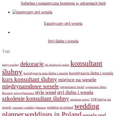
Subtelna i romantyczna hortensja w odcieniach bieli
Egzotyczny styl wesela
Styl ślubu i wesela
Tagi
konsultant
dekoracje
audyt weselny
jak zbudować markę
ślubny
koordynacja ślubu i wesela
koordynacja snia ślubu i wesela
kurs konsultant ślubny
miejsce na wesele
międzynarodowe wesele
organizator wesel
organizator ślubu
style wesel
styl ślubu i wesela
Recenzja
sesja stylizowana
szkolenie konsultant ślubny
TOP miejsc na
szkolenie unijne
wedding
wesele
wedding in poland
warsztaty wedding plannera
planner
weddings in Poland
wesele pod