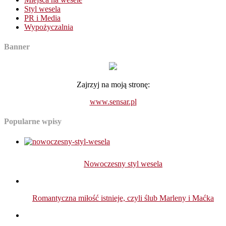
Styl wesela
PR i Media
Wypożyczalnia
Banner
Zajrzyj na moją stronę:
www.sensar.pl
Popularne wpisy
Nowoczesny styl wesela
Romantyczna miłość istnieje, czyli ślub Marleny i Maćka