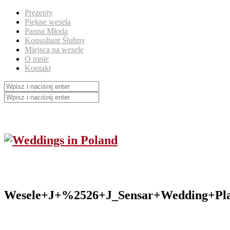
Prezenty
Piękne wesela
Panna Młoda
Konsultant Ślubny
Miejsca na wesele
O mnie
Kontakt
Wesele+J+%2526+J_Sensar+Wedding+Pla