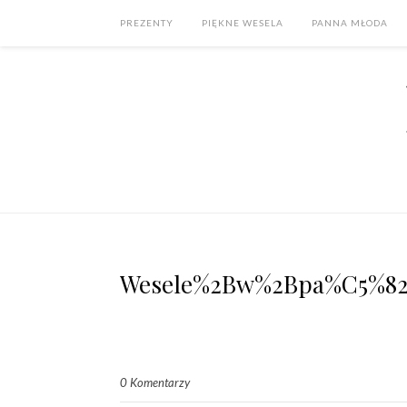
PREZENTY
PIĘKNE WESELA
PANNA MŁODA
Wesele%2Bw%2Bpa%C5%82a
0 Komentarzy