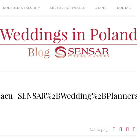
KONSULTANT ŚLUBNY
MIEJSCA NA WESELE
O MNIE
KONTAKT
cu_SENSAR%2BWedding%2BPlanners_
Udostępnij: