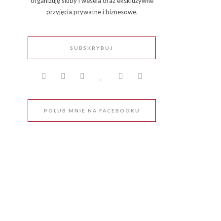
organizuję śluby i wesela oraz ekskluzywne
przyjęcia prywatne i biznesowe.
SUBSKRYBUJ
POLUB MNIE NA FACEBOOKU