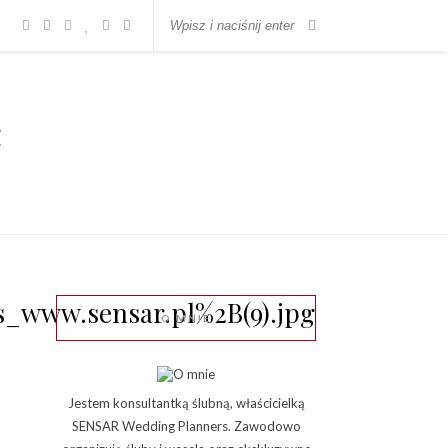
www.sensar.pl%2B(9).jpg
O MNIE
Jestem konsultantką ślubną, właścicielką
SENSAR Wedding Planners. Zawodowo