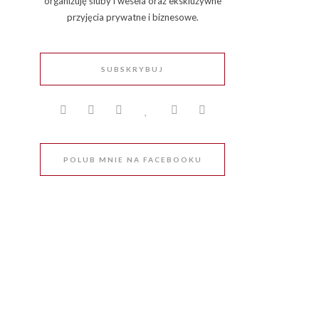
organizuję śluby i wesela oraz ekskluzywne
przyjęcia prywatne i biznesowe.
SUBSKRYBUJ
POLUB MNIE NA FACEBOOKU