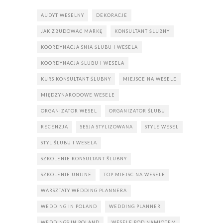
AUDYT WESELNY
DEKORACJE
JAK ZBUDOWAĆ MARKĘ
KONSULTANT ŚLUBNY
KOORDYNACJA SNIA ŚLUBU I WESELA
KOORDYNACJA ŚLUBU I WESELA
KURS KONSULTANT ŚLUBNY
MIEJSCE NA WESELE
MIĘDZYNARODOWE WESELE
ORGANIZATOR WESEL
ORGANIZATOR ŚLUBU
RECENZJA
SESJA STYLIZOWANA
STYLE WESEL
STYL ŚLUBU I WESELA
SZKOLENIE KONSULTANT ŚLUBNY
SZKOLENIE UNIJNE
TOP MIEJSC NA WESELE
WARSZTATY WEDDING PLANNERA
WEDDING IN POLAND
WEDDING PLANNER
WEDDINGS IN POLAND
WESELE POD NAMIOTEM