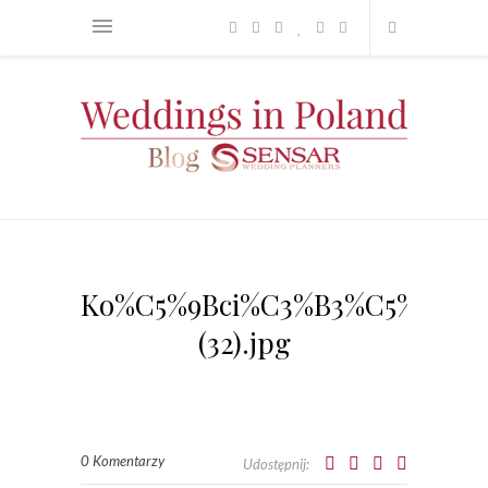
Ko%C5%9Bci%C3%B3%C5%82+Edy
(32).jpg
0 Komentarzy
Udostępnij: