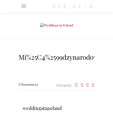
Mi%25C4%2599dzynarodowe%2B
0 Komentarzy
Udostępnij:
weddingsinpoland