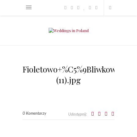
Fioletowo+%C5%9Bliwkowe+wes
(11).jpg
0 Komentarzy
Udostępnij: