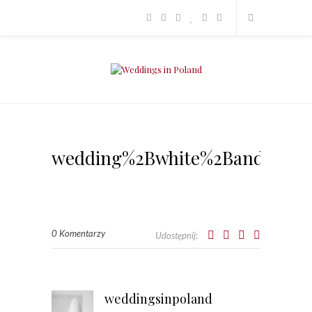
wedding%2Bwhite%2Band%2Bgr
0 Komentarzy
Udostępnij:
weddingsinpoland