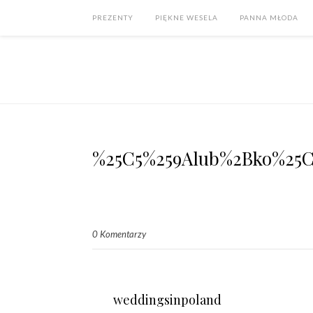
PREZENTY
PIĘKNE WESELA
PANNA MŁODA
%25C5%259Alub%2Bko%25C
0 Komentarzy
weddingsinpoland