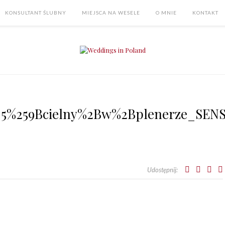
KONSULTANT ŚLUBNY
MIEJSCA NA WESELE
O MNIE
KONTAKT
5%259Bcielny%2Bw%2Bplenerze_SENS
Udostępnij: