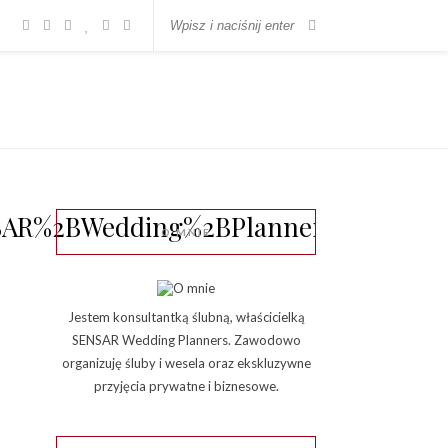
AR%2BWedding%2BPlanner%2B%25281
O MNIE
Jestem konsultantką ślubną, właścicielką
SENSAR Wedding Planners. Zawodowo
organizuję śluby i wesela oraz ekskluzywne
przyjęcia prywatne i biznesowe.