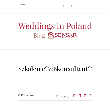
Szkolenie%2Bkonsultant%2B%2
0 Komentarzy
Udostępnij: