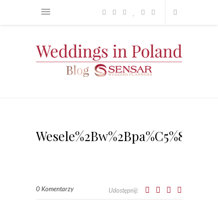
Wesele%2Bw%2Bpa%C5%82acu_S
0 Komentarzy
Udostępnij: