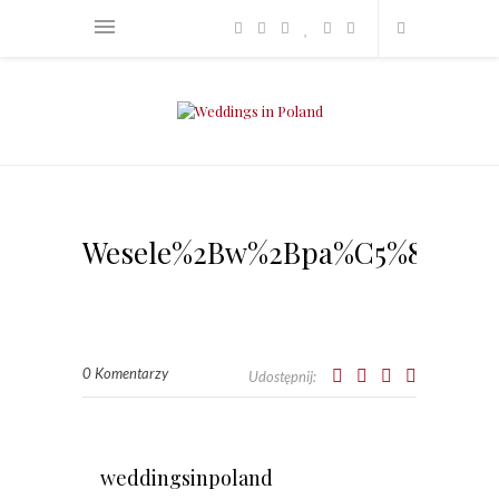
Wesele%2Bw%2Bpa%C5%82acu_S
0 Komentarzy
Udostępnij:
weddingsinpoland