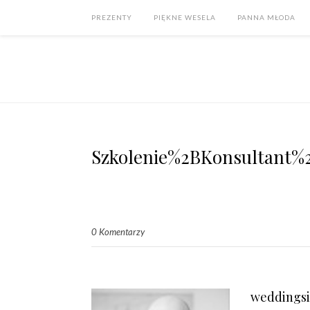
PREZENTY
PIĘKNE WESELA
PANNA MŁODA
Szkolenie%2BKonsultant%
0 Komentarzy
weddings