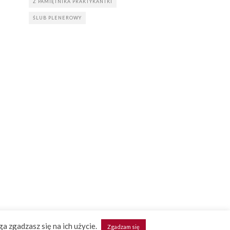
Z PAMIĘTNIKA PRAKTYKANTKI
ŚLUB PLENEROWY
ga zgadzasz się na ich użycie.
Zgadzam się