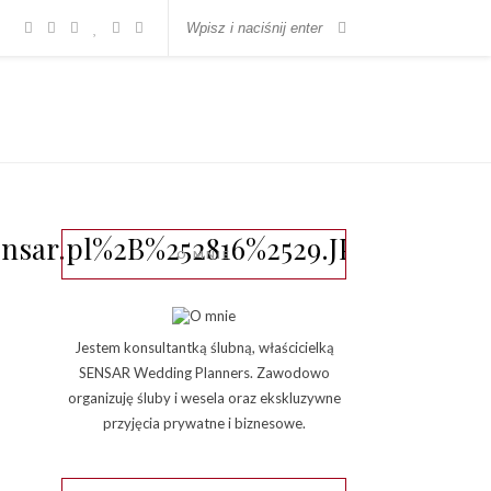
nsar.pl%2B%252816%2529.JPG
O MNIE
Jestem konsultantką ślubną, właścicielką
SENSAR Wedding Planners. Zawodowo
organizuję śluby i wesela oraz ekskluzywne
przyjęcia prywatne i biznesowe.