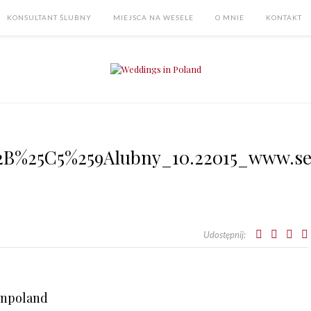
KONSULTANT ŚLUBNY
MIEJSCA NA WESELE
O MNIE
KONTAKT
2B%25C5%259Alubny_10.22015_www.se
Udostępnij:
inpoland