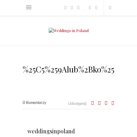
%25C5%259Alub%2Bko%25C5%25
0 Komentarzy
Udostępnij:
weddingsinpoland