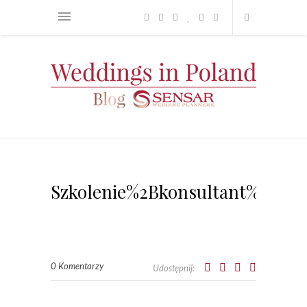
Szkolenie%2Bkonsultant%2B%2
0 Komentarzy
Udostępnij: